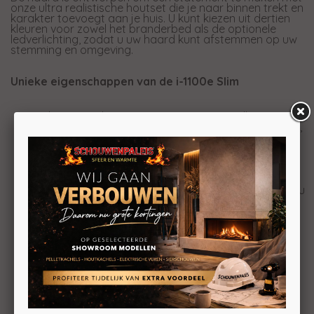
onze ultra realistische houtset die je naar binnen trekt en
karakter toevoegt aan je huis. U kunt kiezen uit dertien
kleuren voor zowel het branderbed als de optionele
ledverlichting, zodat u uw haard kunt afstemmen op uw
stemming en omgeving.
Unieke eigenschappen van de i-1100e Slim
U kunt met de nieuwe C&J Smart-app alle aspecten
van het vuur vanaf uw mobiele apparaat bedienen,
met inbegrip van de twee nieuwe optionele
knettergeluidseffecten.
Naast de standaard boshoutblokkenset kunt u
kiezen tussen de optionele drijfhoutblokkenset of
de gevierendeelde gesplitste houtblokkenset. Aan
de hand van deze optionele houtblokkensets kunt u
de look van uw vuur veranderen.
Spannend realistisch LiveFlame-effect met drie
kleurenmogelijkheden, elk beschikbaar in vijf
stemmingsinstellingen. De stemmingsinstellingen
bieden vijf verschillende helderheidsniveaus en
vlamhoogtes.
Realistische brandstofbodem met Ambilight-
flakkering die negen kleurenmogelijkheden en vier
stemmingsinstellingen levert. Kies uit een gloeiend,
natuurlijk oranje of een van de acht andere tinten
die bij uw stemming passen. U kunt dit gemakkelijk