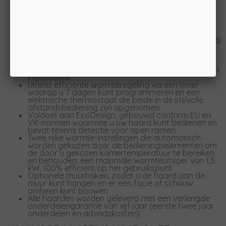
met uw afstandsbediening instellen. U kunt zelfs
instellen dat de kleuren geleidelijk van een tint naar
een andere tint overgaan, waarbij ze de volledige
cyclus doorlopen en daarmee een steeds
veranderende weergave bieden.
Optionele ledverlichting – Creëer de juiste stemming
in uw ruimte door het gebied rondom uw vuur te
verlichten; er zijn optionele lengtes van ledstrips
verkrijgbaar die op uw kachel worden aangesloten
en uw schouw inlopen of in de muur kunnen worden
ingebouwd.
Uiterst efficiënte warmteregeling via een timer
waarop u 7 dagen kunt programmeren en een
elektrische thermostaat die beide in de stijlvolle
afstandsbediening zijn opgenomen.
Voldoet aan EcoDesign, gebouwd conform EU en
VK-normen waarmee u uw haard kunt bedienen en
bevat tevens detectie voor open ramen.
Twee rijke warmte-instellingen die automatisch
worden gekozen door de bedieningselementen om
de door u gekozen kamertemperatuur te bereiken
en behouden, een maximale warmteuitvoer van 1,5
kW, 100% efficiënt op het gebruikspunt.
Optionele muurhaken, zodat u de haard aan de
muur kunt hangen en er een facie of schouw
omheen kunt bouwen.
Alle haarden worden geleverd met een verlengde
onderdelengarantie van vijf jaar (eerste twee jaar
onderdelen en arbeidskosten).