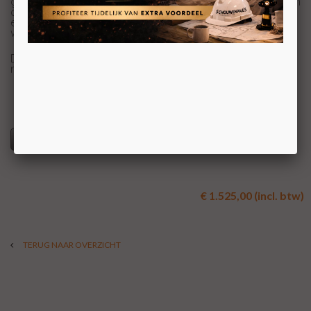
geschikt voor in uw tent, caravan, zomer- of tuinhuis. Een
combinatie van een warm haardvuur en het gemak van
een kookplaat. Deze kookkachel heeft een grote ruit,
waardoor het vuurspel goed zichtbaar is.
Daarnaast is het een milieuvriendelijke kachel met een
rendement van 86%.
Specificaties
€ 1.525,00 (incl. btw)
TERUG NAAR OVERZICHT