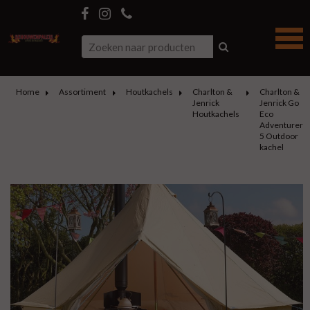
Home
Assortiment
Houtkachels
Charlton &
Charlton &
Jenrick
Jenrick Go
Houtkachels
Eco
Adventurer
5 Outdoor
kachel