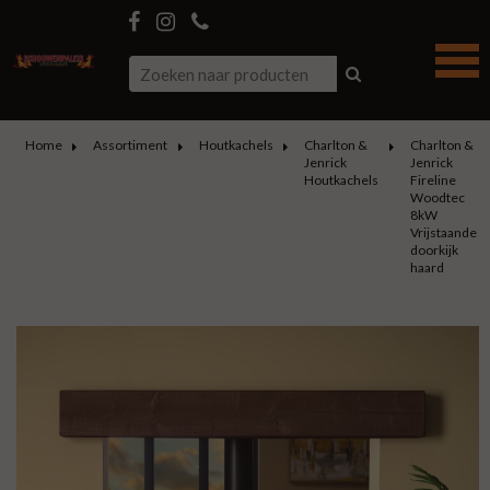
Home
Assortiment
Houtkachels
Charlton &
Charlton &
Jenrick
Jenrick
Houtkachels
Fireline
Woodtec
8kW
Vrijstaande
doorkijk
haard