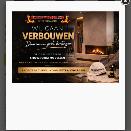
Charlton & Jenrick Fireline Woodtec
8kW
Vrijstaande doorkijk haard
Twee kanten vuur, dubbel zoveel sfeer
De Fireline Woodtec 8kW doorkijkhaard is een echte
blikvanger.
Dankzij het glas aan beide zijden geniet u van het
vlammenspel vanuit twee kanten tegelijk, ideaal tussen
woon en eetkamer of in een open leefruimte. De
gietijzeren deuren en strakke afwerking geven deze
houtkachel een moderne, robuuste uitstraling.
Kies alleen het beste met Woodtec-kachels van Fireline.