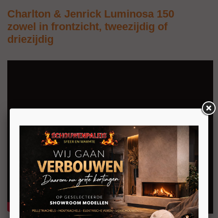
Charlton & Jenrick Luminosa 150
zowel in frontzicht, tweezijdig of
driezijdig