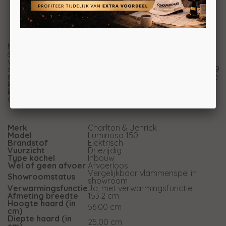
Met de nieuwe Real Flame Technology biedt de Charlton
& Jenrick Luminosa 150 de helderste, meest realistische
vlammen ooit gezien op een elektrische haard. Deze
schitterende haard heeft 16 verschillende vlameffecten, 9
regelbare kleuren in de houtstammen en 10 verschillende
kleuren in het gloeiend vuurbed. Dit alles is net als het
knisperende geluid eenvoudig te regelen met de nieuwe
C&J Smart app.
Merk
Charlton & Jenrick
Model
Luminosa 150
Brandstof
Elektrisch
Vuurzicht
Driezijdig
Type kachel
Inbouw
Wel of geen afvoer
Afvoerloos
Vergelijkbaar vlammenspel in
Showroomstatus
showroom
Verwarmingsfunctie
Ja, met verwarmingsfunctie
Afmeting breedte
153.2 cm
Hoogte haard (in
56.00 cm
cm)
Diepte haard (in
25.00 cm
cm)