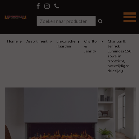
Home
Assortiment
Elektrische
Charlton
Charlton &
Haarden
&
Jenrick
Jenrick
Luminosa 150
zowel in
frontzicht,
tweezijdig of
driezijdig