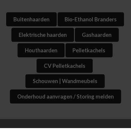
Buitenhaarden
Bio-Ethanol Branders
Elektrische haarden
Gashaarden
Houthaarden
Pelletkachels
CV Pelletkachels
Schouwen | Wandmeubels
Onderhoud aanvragen / Storing melden
© 2026
Website Bedrijvenpresentatie.nl