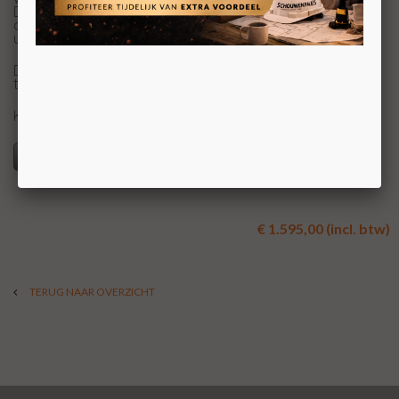
Deze kachel heeft een gesloten systeem, wat wil zeggen
dat de zuurstof van buiten wordt gehaald in plaats van
uit de ruimte.
Deze A36M van Bocal is ook uitgerust met een
thermostaat en is leverbaar op propaan.
KOM VOOR UW PRIJS NAAR ONZE SHOWROOM
Specificaties
€ 1.595,00 (incl. btw)
TERUG NAAR OVERZICHT