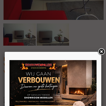
Bocal A36M
Vrijstaande gaskachel met gesloten
verbranding
Deze Bocal A 36M gaskachel is een hoog rendement
kachel en bespaart een hoop energie terwijl u er toch
warmpjes bij zit.