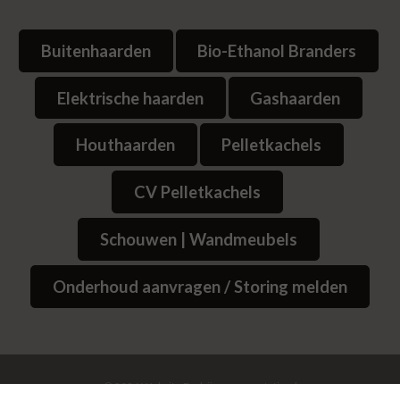
Buitenhaarden
Bio-Ethanol Branders
Elektrische haarden
Gashaarden
Houthaarden
Pelletkachels
CV Pelletkachels
Schouwen | Wandmeubels
Onderhoud aanvragen / Storing melden
© 2026
Website Bedrijvenpresentatie.nl