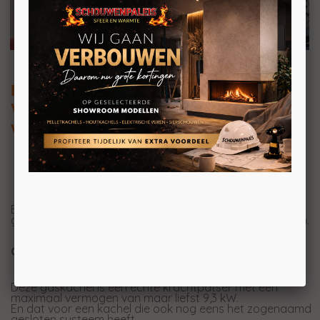
Bocal A19M
Vrijstaande gaskachel met gesloten
verbranding
Bocal heeft een hele nieuwe generatie gaskachels
geïntroduceerd. Deze Bocal A19M is er daar ook één van.
Gesloten systeem Bocal
Deze gaskachel is een echte krachtpatser met een
maximaal vermogen van maar liefst 9,3 kW.
En dat voor een kachel die ook nog eens het zogenaamd
gesloten systeem heeft.