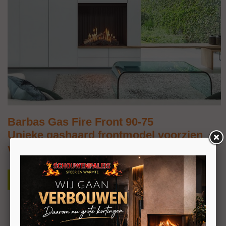
Barbas Gas Fire Front 90-75
Unieke gashaard frontmodel voorzien
van Premium Fire 2, kampvuur
G25
Unieke fronthaard
Premium Fire 2 eersteklas vlammenspel en
vuurbeleving