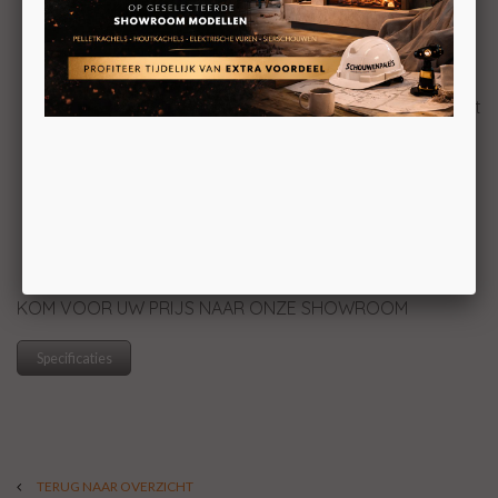
Toepasbaar bij aardgas én propaan
Volledige techniek in het toestel verwerkt,
waardoor een muurkastje overbodig is
Verkrijgbaar met 4 verschillende kadervarianten;
Hidden door, Hidden door+, Floating frame en
Floating frame+
Beschikbaar met 2 kleuren houtstammen; antraciet
(zwart verkoolde houtstammen) en natuurlijk
gekleurde houtstammen
Beschikbaar met een industriële geribbelde
achterwand, stalen vlakke achterwand en een
zwart keramische spiegelwand
Ontspiegeld glas
Biedt concentrische vrijheid en mogelijkheden in
combinatie met het Opti-Vent systeem
Verkrijgbaar in verschillende afmetingen
KOM VOOR UW PRIJS NAAR ONZE SHOWROOM
Specificaties
TERUG NAAR OVERZICHT