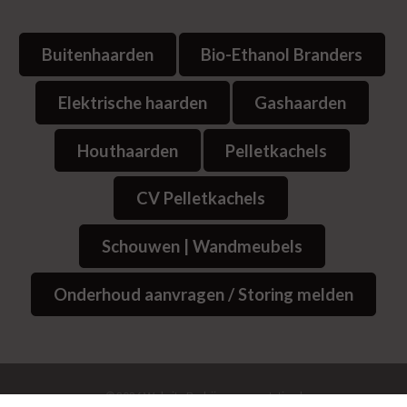
Buitenhaarden
Bio-Ethanol Branders
Elektrische haarden
Gashaarden
Houthaarden
Pelletkachels
CV Pelletkachels
Schouwen | Wandmeubels
Onderhoud aanvragen / Storing melden
© 2026
Website Bedrijvenpresentatie.nl