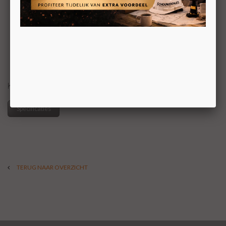
Concentrische gashaard
Met en zonder opslagmodule
Mogelijk op plateau
Dubbele brander: MagniFire
Sfeerverlichting
Strakke belijningen
Concentrisch kanaalsysteem in dezelfde kleur
(tegen meerprijs)
8 mm. dik staal
Gepolijst glas
KOM VOOR UW PRIJS NAAR ONZE SHOWROOM
Specificaties
TERUG NAAR OVERZICHT