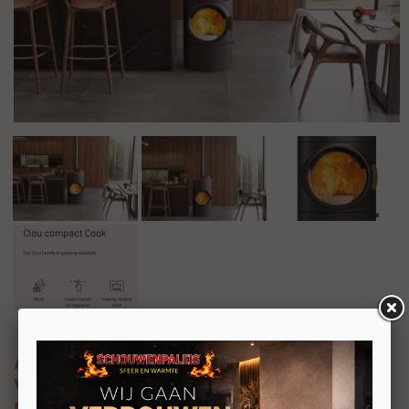
Austroflamm Clou Compact Cook
Vrijstaande houtkachel 6kW