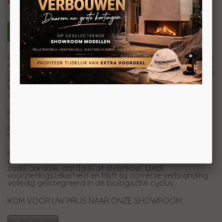
Met kookplaat
Het is een goed afgerond stuk werk: nobel, onafhankelijk
en economisch! Perfect uitgevoerd met opvallende
gietijzeren deur en voorzien van een massieve gietijzeren
kookplaat, een echt pareltje. Je kunt tegelijkertijd het
knetterende vuur gebruiken voor je favoriete gerechten:
dat is de CLOU!
Hout – de enige hernieuwbare energiebron ter wereld.
Volgepompt met de kracht van de zon, geeft het
behaaglijke warmte af op koude dagen en ijzige
nachten.
Hout is de belichaming van hernieuwbare energie,
garandeert onafhankelijkheid van fossiele brandstoffen
zoals aardolie, aardgas of steenkool, biedt
voorzieningszekerheid en blijft bij correcte verbranding
volledig geïntegreerd in de biologische cyclus.
KOM VOOR UW PRIJS NAAR ONZE SHOWROOM