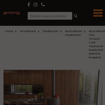
Home
Assortiment
Houtkachels
Austroflamm
Austroflam
Houtkachels
Clou
Compact
Cook
Vrijstaande
houtkachel
6kW Met
kookplaat