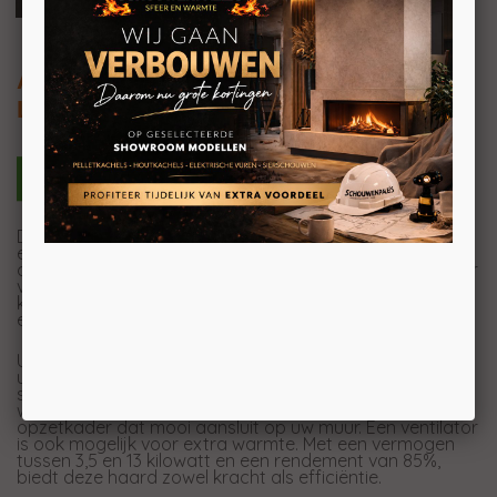
Argento 900 H Basic / Premium
Liftdeur houthaard frontmodel
De Argento 900 H is de haard die uw ruimte een warme
en moderne uitstraling geeft. Dankzij het horizontale
ontwerp geniet u van een breed vlammenbeeld dat voor
veel gezelligheid zorgt. Het strakke ontwerp en de
kantelbare deur maken het schoonmaken heel
eenvoudig.
U kunt de Argento 900 H ook in een Premium-
uitvoering krijgen, met een
speciale convectiemantel voor betere
warmteverspreiding. Maak de haard af met een
opzetkader dat mooi aansluit op uw muur. Een ventilator
is ook mogelijk voor extra warmte. Met een vermogen
tussen 3,5 en 13 kilowatt en een rendement van 85%,
biedt deze haard zowel kracht als efficiëntie.