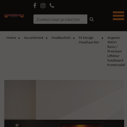
Home
Assortiment
Houtkachels
M-Design
Argento
Houthaarden
900 H
Basic /
Premium
Liftdeur
houthaard
frontmodel