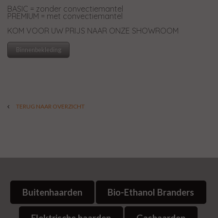
BASIC = zonder convectiemantel
PREMIUM = met convectiemantel
KOM VOOR UW PRIJS NAAR ONZE SHOWROOM
Binnenbekleding
TERUG NAAR OVERZICHT
Buitenhaarden
Bio-Ethanol Branders
Elektrische haarden
Gashaarden