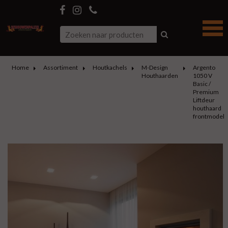
Home
Assortiment
Houtkachels
M-Design
Argento
Houthaarden
1050 V
Basic /
Premium
Liftdeur
houthaard
frontmodel