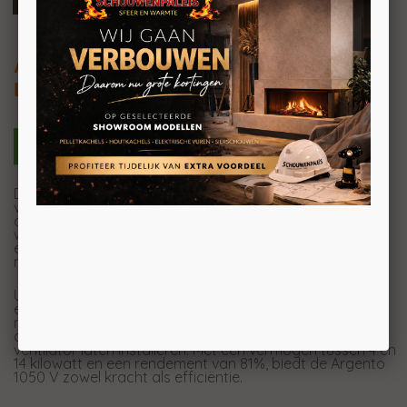
Argento 1050 V Basic / Premium
Liftdeur houthaard frontmodel
De Argento 1050 V is de ideale haard om uw ruimte te
verlichten en gezelligheid toe te voegen. Het verticale
ontwerp zorgt voor hoge, dansende vlammen die een
warme sfeer creëren. Met zijn simpele ontwerp
en kantelbare deur is deze haard makkelijk schoon te
maken.
U kunt kiezen voor een Premium-uitvoering met
een convectiemantel voor extra efficiëntie. Voor een
naadloze afwerking kunt u een opzetkader toevoegen
dat mooi aansluit bij uw muur. Optioneel kunt u ook een
ventilator laten installeren. Met een vermogen tussen 4 en
14 kilowatt en een rendement van 81%, biedt de Argento
1050 V zowel kracht als efficiëntie.