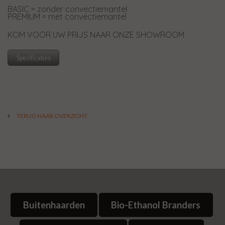
BASIC = zonder convectiemantel
PREMIUM = met convectiemantel
KOM VOOR UW PRIJS NAAR ONZE SHOWROOM
Specificaties
TERUG NAAR OVERZICHT
Buitenhaarden
Bio-Ethanol Branders