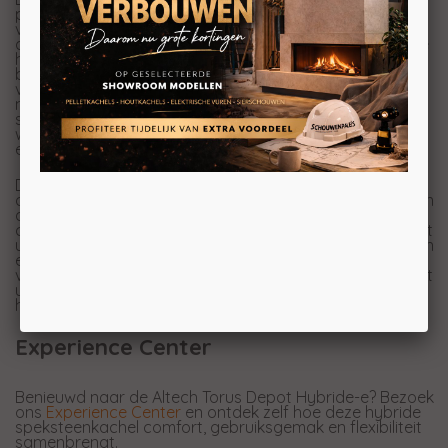
populariteit van de Torus met de voordelen van hybride
verwarmen. De kenmerkende harde lijnen en het
afgeronde front blijven behouden, terwijl een intelligente
hybride oplossing extra flexibiliteit toevoegt aan deze
bekende speksteenkachel. Het ingebouwde elektrische
verwarmingselement van 1 kW werkt naadloos samen
met de vertrouwde bediening waar de Torus om bekend
staat. U kunt stoken op hout, op elektriciteit of beide
warmtebronnen combineren voor maximaal comfort en
efficiëntie.
De onderzijde van het depotgedeelte wordt stijlvol
afgesloten met extra
speksteen
. Via een thermostaat en
app heeft u de Torus Depot Hybride-e altijd onder
controle, ook wanneer u nog onderweg bent. Zo bepaalt
u zelf wanneer de kachel warmte afgeeft en geniet u van
extra gebruiksgemak. De hybride oplossing wordt
voorgemonteerd en direct gebruiksklaar geleverd, zodat
u meteen kunt profiteren van de mogelijkheden van
hybride verwarmen.
Experience Center
Benieuwd naar de Altech Torus Depot Hybride-e? Bezoek
ons
Experience Center
en ontdek zelf hoe deze hybride
speksteenkachel comfort, gebruiksgemak en flexibiliteit
samenbrengt.