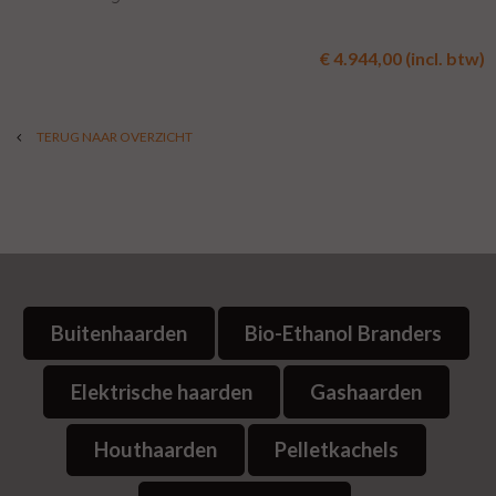
€ 4.944,00 (incl. btw)
TERUG NAAR OVERZICHT
Buitenhaarden
Bio-Ethanol Branders
Elektrische haarden
Gashaarden
Houthaarden
Pelletkachels