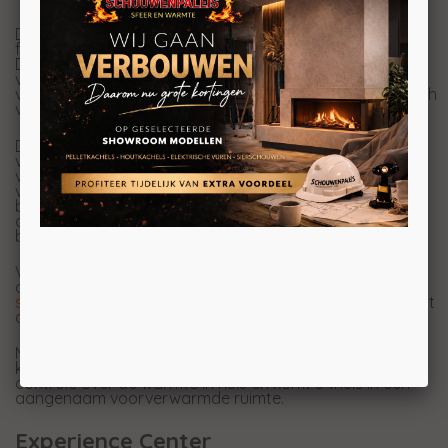
De
Altech
Noblès Depot Hybride-e bewijst dat compact
formaat en slimme technologie uitstekend samengaan.
Deze compacte speksteenkachel is bij uitstek geschikt
voor goed geïsoleerde woningen en combineert de
voordelen van houtstook met de flexibiliteit van elektrisch
verwarmen.
De kachel heeft een vermogen van 2 tot 6 kW en is
voorzien van een ingebouwd elektrisch
verwarmingselement van 1 kW. Hierdoor kunt u
verwarmen op hout, elektriciteit of een combinatie van
beide warmtebronnen. Zo geniet u altijd van de
aangename infraroodwarmte waar speksteen om
bekend staat, afgestemd op uw wensen en situatie.
Voor een stijlvolle en verzorgde afwerking wordt de
onderzijde van het depot afgesloten met extra
speksteen
. Dit zorgt voor een nette uitstraling die perfect
aansluit bij het karakter van de kachel.
Met de meegeleverde thermostaat en app bedient u de
kachel eenvoudig via uw smartphone. Zo heeft u altijd
controle over de warmte in huis en komt u thuis in een
aangenaam voorverwarmde ruimte.
Experience Center