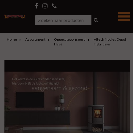
Home
Assortiment
Ongecategoriseerd
Altech Nobles Depot
Havé
Hybride-e