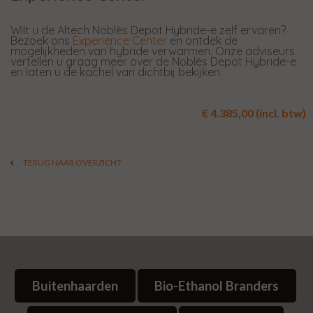
Wilt u de Altech Noblès Depot Hybride-e zelf ervaren?
Bezoek ons
Experience Center
en ontdek de
mogelijkheden van hybride verwarmen. Onze adviseurs
vertellen u graag meer over de Noblès Depot Hybride-e
en laten u de kachel van dichtbij bekijken.
€ 4.385,00 (incl. btw)
TERUG NAAR OVERZICHT
Buitenhaarden
Bio-Ethanol Branders