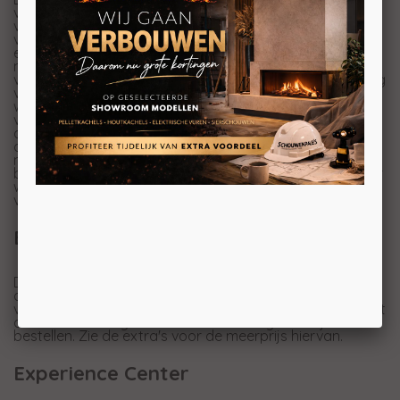
vertrouwde ovale vormgeving en gebruiksvriendelijkheid
van de Ecosy een intelligente hybride
verwarmingsfunctie toe. Het fabriek ingebouwde
elektrische verwarmingselement van 1 kW werkt
naadloos samen met de bewezen één-knops bediening
van de Ecosy. Het
speksteen
slaat warmte op afkomstig
van hout, elektriciteit of een combinatie van beide
warmtebronnen. Deze opgeslagen warmte wordt
vervolgens gelijkmatig en langdurig aan de ruimte
afgegeven voor een comfortabel binnenklimaat. De
onderzijde van het depotgedeelte is netjes afgewerkt
met extra speksteen. Via een thermostaat en app
bedient u de kachel eenvoudig wanneer en waar u maar
wilt. Daarnaast wordt de Altech Ecosy Depot Hybride-e
voorgemonteerd en direct gebruiksklaar geleverd.
Boven- en achter aansluiting
De Altech Ecosy is zowel aan de bovenkant als aan de
achterkant aan te sluiten. Standaard wordt uitgegaan
van de bovenkant. Dus
let op
; wilt u de Altech Ecosy met
achteraansluiting? Dan moet u dit aangeven bij het
bestellen. Zie de extra's voor de meerprijs hiervan.
Experience Center