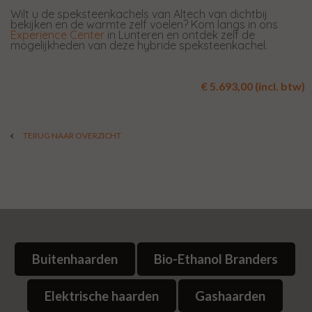
Wilt u de speksteenkachels van Altech van dichtbij
bekijken en de warmte zelf voelen? Kom langs in ons
Experience Center
in Lunteren en ontdek zelf de
mogelijkheden van deze hybride speksteenkachel.
€ 5.693,00 (incl. btw)
TERUG NAAR OVERZICHT
Buitenhaarden
Bio-Ethanol Branders
Elektrische haarden
Gashaarden