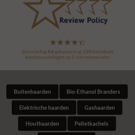
Beoordeling
8.8
gebaseerd op
120
individuele
klantbeoordelingen op
5-sterrenspecialist
Buitenhaarden
Bio-Ethanol Branders
Elektrische haarden
Gashaarden
Houthaarden
Pelletkachels