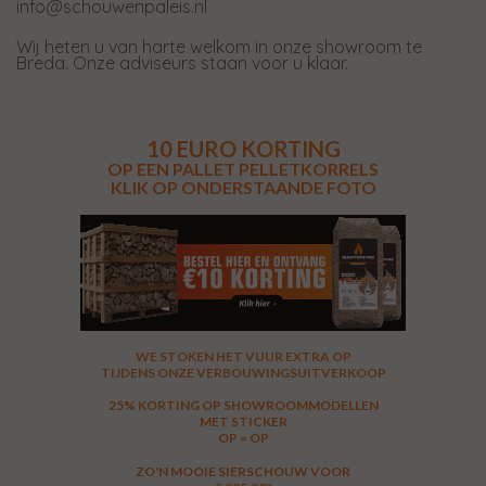
info@schouwenpaleis.nl
Wij heten u van harte welkom in onze showroom te
Breda. Onze adviseurs staan voor u klaar.
10 EURO KORTING
OP EEN PALLET PELLETKORRELS
KLIK OP ONDERSTAANDE FOTO
WE STOKEN HET VUUR EXTRA OP
TIJDENS ONZE VERBOUWINGSUITVERKOOP
25% KORTING OP SHOWROOMMODELLEN
MET STICKER
OP = OP
ZO'N MOOIE SIERSCHOUW VOOR