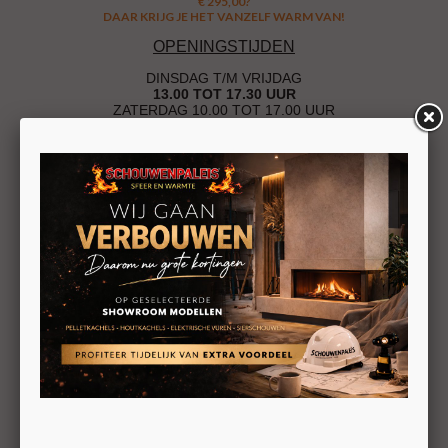
€ 295,00?
DAAR KRIJG JE HET VANZELF WARM VAN!
OPENINGSTIJDEN
DINSDAG T/M VRIJDAG
13.00 TOT 17.30 UUR
ZATERDAG 10.00 TOT 17.00 UUR
U HOEFT GEEN AFSPRAAK TE MAKEN
SCHOUWENPALEIS
Koele Mei 22
4816JD Breda
Tel: 076 - 541 29 55
info@schouwenpaleis.nl
ROUTEPLANNER