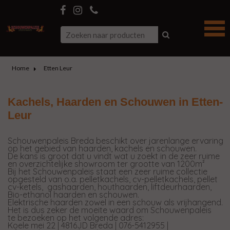
Home
Etten Leur
Kachels, Haarden en Schouwen in Etten-
Leur
Schouwenpaleis Breda beschikt over jarenlange ervaring
op het gebied van haarden, kachels en schouwen.
De kans is groot dat u vindt wat u zoekt in de zeer ruime
en overzichtelijke showroom ter grootte van 1200m²
Bij het Schouwenpaleis staat een zeer ruime collectie
opgesteld van o.a. pelletkachels, cv-pelletkachels, pellet
cv-ketels, gashaarden, houthaarden, liftdeurhaarden,
Bio-ethanol haarden en schouwen.
Elektrische haarden zowel in een schouw als vrijhangend.
Het is dus zeker de moeite waard om Schouwenpaleis
te bezoeken op het volgende adres:
Koele mei 22 | 4816JD Breda | 076-5412955 |