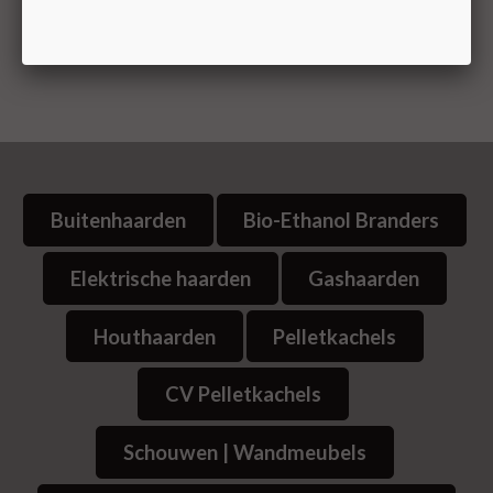
Zevenbergen, Zundert, Gilze, Rijen, Goirle, Kaatsheuvel,
Steenbergen, Dinteloord, Zundert, Yerseke, Goes,
Middelburg en Vlissingen
Buitenhaarden
Bio-Ethanol Branders
Elektrische haarden
Gashaarden
Houthaarden
Pelletkachels
CV Pelletkachels
Schouwen | Wandmeubels