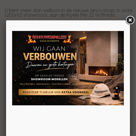
U bent meer dan welkom in de nieuwe airco-shop, in onze
1200m2 showroom, aan de Koele Mei 22 te Breda.
Daikin Airco's
Haier Airco's
Single- en Multisplit
Single- en Multisplit
BEKIJKEN
BEKIJKEN
Schouwenpaleis Breda levert
Airco's
. Wij hebben
tevreden klanten in de plaatsen Breda, Bergen op Zoom,
Oosterhout, Roosendaal, Etten-leur,