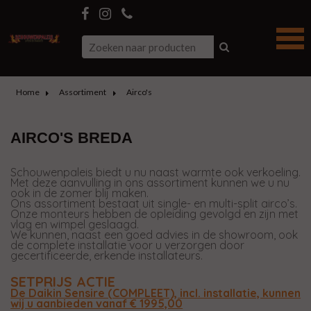
Home
Assortiment
Airco's
AIRCO'S BREDA
Schouwenpaleis biedt u nu naast warmte ook verkoeling.
Met deze aanvulling in ons assortiment kunnen we u nu
ook in de zomer blij maken.
Ons assortiment bestaat uit single- en multi-split airco’s.
Onze monteurs hebben de opleiding gevolgd en zijn met
vlag en wimpel geslaagd.
We kunnen, naast een goed advies in de showroom, ook
de complete installatie voor u verzorgen door
gecertificeerde, erkende installateurs.
SETPRIJS ACTIE
De Daikin Sensire (COMPLEET), incl. installatie, kunnen
wij u aanbieden vanaf € 1995,00